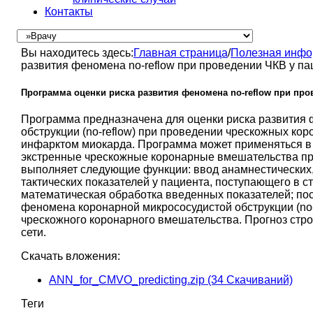
Контакты
Вы находитесь здесь:
Главная страница
/
Полезная инф
развития феномена no-reflow при проведении ЧКВ у п
Программа оценки риска развития феномена no-reflow при пр
Программа предназначена для оценки риска развития
обструкции (no-reflow) при проведении чрескожных ко
инфарктом миокарда. Программа может применяться 
экстренные чрескожные коронарные вмешательства пр
выполняет следующие функции: ввод анамнестических, 
тактических показателей у пациента, поступающего в 
математическая обработка введенных показателей; по
феномена коронарной микрососудистой обструкции (no-
чрескожного коронарного вмешательства. Прогноз стр
сети.
Скачать вложения:
ANN_for_CMVO_predicting.zip
(34 Скачиваний)
Теги