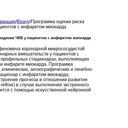
ормация
/
Врачу
/
Программа оценки риска
ациентов с инфарктом миокарда
оведении ЧКВ у пациентов с инфарктом миокарда
 феномена коронарной микрососудистой
ронарных вмешательств у пациентов с
в профильных стационарах, выполняющих
и инфаркте миокарда. Программа
клинических, ангиографических и лечебно-
стационар с инфарктом миокарда;
строение прогноза в отношении развития
reflow) в случае выполнения экстренного
оится с помощью искусственной нейронной